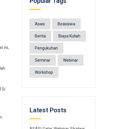
Popular Tags
Asasi
Beasiswa
Berita
Biaya Kuliah
 ini,
Pengukuhan
Seminar
Webinar
lah
Workshop
.Si
Latest Posts
n.
ASASI Gelar Webinar Strategi