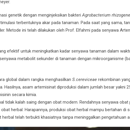
meyer.
masi genetik dengan menginjeksikan bakteri
Agrobacterium rhizogen
timulasi terbentuknya akar pada tanaman. Pada saat yang sama, t
. Metode ini telah dilakukan oleh Prof. Elfahmi pada senyawa Arte
yang efektif untuk meningkatkan kadar senyawa tanaman dalam wakt
 senyawa metabolit sekunder di tanaman dengan mikroorganisme (bak
secara global dalam rangka menghasilkan
S.cereviceae
rekombinan yan
. Hasilnya, asam artemisinat diproduksi dalam jumlah besar yakni 2
isinin secara kimia.
onal tidak kalah saing dengan obat modern. Rendahnya senyawa obat
at herbal. Harapannya, produksi obat herbal mampu bertahan di s
 herbal telah terbukti khasiatnya tanpa meninggalkan pengetahuan as