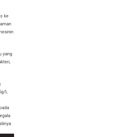
es
ke
anaman
mesinin
u yang
teri,
g
5g/L
 pada
egala
linya.