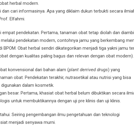
obat herbal modern.
i dan cari informasinya. Apa yang diklaim dukun terbukti secara ilmia
Prof. Elfahmi.
i empat pendekatan. Pertama, tanaman obat tetap diolah dan diambi
ua, melalui pendekatan modern, contohnya jamu yang berkembang men
di BPOM. Obat herbal sendiri dikategorikan menjadi tiga yakni jamu te
(obat dengan kualitas paling bagus dan relevan dengan obat modern).
obat konvensional dari bahan alam (
plant derrived drugs
) yang
naman obat. Pendekatan terakhir, nutrasetikal atau nutrisi yang bisa
 digunakan dalam kosmetik.
n besar. Pertama, khasiat obat herbal belum dibuktikan secara ilmi
s untuk membuktikannya dengan uji pre klinis dan uji klinis.
ketahui. Seiring pengembangan ilmu pengetahuan dan teknologi
iat menjadi senyawa murni.