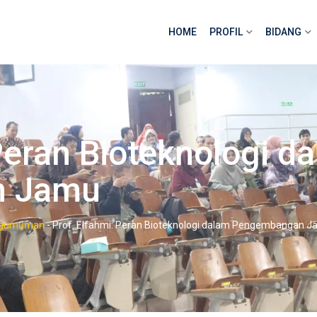
HOME
PROFIL
BIDANG
Peran Bioteknologi d
n Jamu
gumuman
-
Prof. Elfahmi: Peran Bioteknologi dalam Pengembangan 