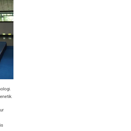
ologi.
enetik.
ur
is