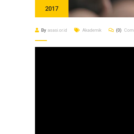
2017
By
asasi.or.id
Akademik
(0)
Com