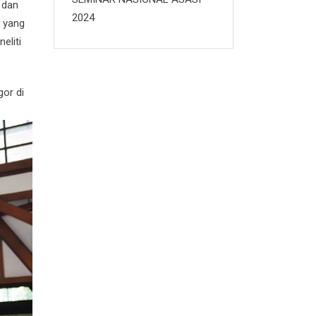
 dan
2024
yang
eliti
or di