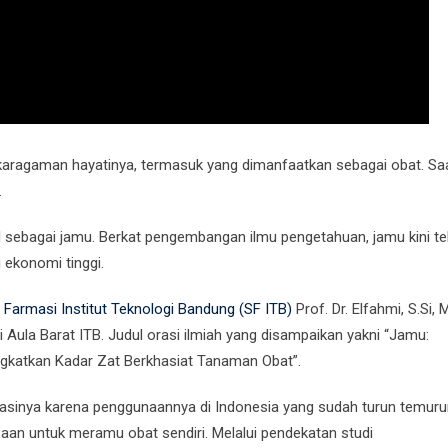
ekaragaman hayatinya, termasuk yang dimanfaatkan sebagai obat. Saat
.
l sebagai jamu. Berkat pengembangan ilmu pengetahuan, jamu kini te
 ekonomi tinggi.
 Farmasi Institut Teknologi Bandung (SF ITB)
Prof. Dr. Elfahmi, S.Si, M
i Aula Barat ITB. Judul orasi ilmiah yang disampaikan yakni “Jamu:
ngkatkan Kadar Zat Berkhasiat Tanaman Obat”.
rasinya karena penggunaannya di Indonesia yang sudah turun temuru
saan untuk meramu obat sendiri. Melalui pendekatan studi