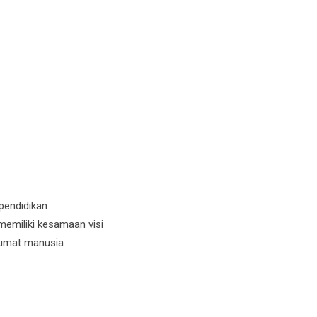
pendidikan
memiliki kesamaan visi
 umat manusia